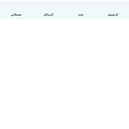
الرئيسية
بحث
الرسائل
مفضلاتي
العربية
آلية العمل
مساعدة
الشروط و الخصوصية
الأسعار
تفاصيل الشركة
Babysits للشركات
معايير المجتمع
© Babysits B.V.