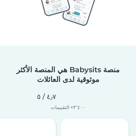
منصة Babysits هي المنصة الأكثر
موثوقية لدى العائلات
٤٫٧ / ٥
٣٬٤٠٠+ التقييمات