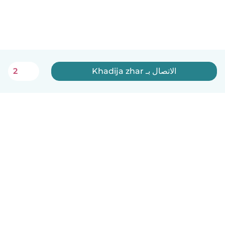
الاتصال بـ Khadija zhar
2
العربية
آلية العمل
مساعدة
الشروط و الخصوصية
الأسعار
تفاصيل الشركة
Babysits للشركات
معايير المجتمع