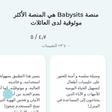
منصة Babysits هي المنصة الأكثر
موثوقية لدى العائلات
٤٫٧ / ٥
٣٬٤٠٠+ التقييمات
وسيلة سلسة و آمنة للعثور
يتميز هذا التطبيق بسهولة
على جليسات أطفال
استخدامه، و فائديته
لتسهيل الحياة اليومية
العالية، و موثوقيّته. كما أن
للأمهات و الآباء الذين
يضم العديد من أنظمة
يحتاجون إلى المساعدة في
الأمان و فحص الهوية التي
المنزل!
تمنح المستخدم شعورًا
بالثقة و الاطمئنان.