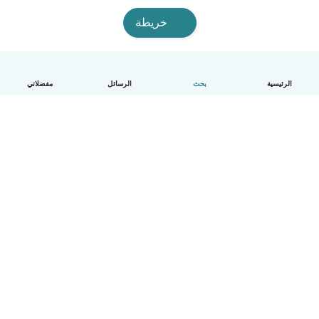
خريطة
الرئيسية
بحث
الرسائل
مفضلاتي
العربية
آلية العمل
مساعدة
الشروط و الخصوصية
الأسعار
تفاصيل الشركة
Babysits للشركات
معايير المجتمع
© Babysits B.V.