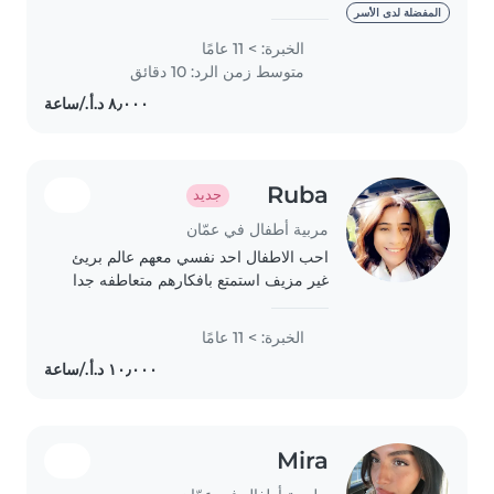
experience, primarily with
المفضلة لدى الأسر
babies and toddlers. I also have
الخبرة: > 11 عامًا
experience with children with
متوسط زمن الرد: 10 دقائق
special needs, particularly,..
Ruba
جديد
مربية أطفال في عمّان
احب الاطفال احد نفسي معهم عالم بريئ
غير مزيف استمتع بافكارهم متعاطفه جدا
معهم حب غير مشروط بدون اطلاق احكام
و اتمنى ان احد منزلا يكون عائله تعوضني
الخبرة: > 11 عامًا
عن عائلتي لاقيم عندهم بعقد سنوي و..
Mira