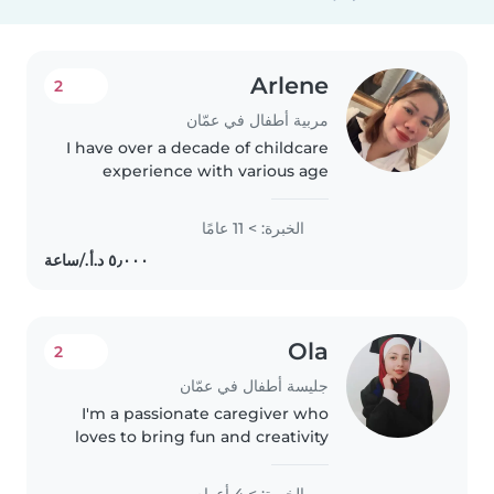
Arlene
2
مربية أطفال في عمّان
I have over a decade of childcare
experience with various age
groups, from babies to teens.
Raised two children of my own,
الخبرة: > 11 عامًا
so I understand family dynamics
well. I am fluent in Arabic..
Ola
2
جليسة أطفال في عمّان
I'm a passionate caregiver who
loves to bring fun and creativity
to every playtime. With 4 years
of experience with all age
الخبرة: > 4 أعوام