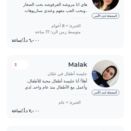
هاي انا مروشه الفرفوشه بحب الصغار
..وبحب العب معهم وعندي سناريوهات
حلوه لسرد القصص بطريقتي طبعا ..وانا
المفضلة لدى الأسر
نومي خفيف وبسهر ع الصغار وبحب
الخبرة: > 8 أعوام
الرياضه اشتغلت عند اكتر من عائله وكان
متوسط زمن الرد: 17 ساعة
من ضمنهم..
Malak
3
جليسة أطفال في عمّان
أهلاً! أنا جليسة أطفال محبة للأطفال،
وأعمل مع الأطفال منذ عام واحد. لدي
خبرة مع الأطفال من سن الرضاعة حتى
المفضلة لدى الأسر
سن المدرسة، بما في ذلك الأطفال الذين
الخبرة: > عام
يعانون من needs الخاصة مثل التوحد،
والادهاد،..