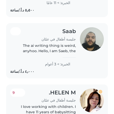
children of all ages. I have a
الخبرة: > 11 عامًا
Bachelor's Degree in English
which I earned while teaching in
private..
Saab
جليسة أطفال في عمّان
The ai writing thing is weird,
anyhoo. Hello, I am Saeb, the
more English oriented often
refer to me as Shawn, which
الخبرة: > 3 أعوام
ever you prefer works I am a
student studying at the big
university..
HELEN M.
9
جليسة أطفال في عمّان
I love working with children. I
have 11 years of babysitting