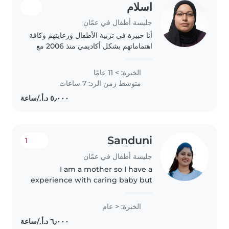
اسلام
جليسة أطفال في عمّان
أنا خبيرة في تربية الأطفال ورعايتهم وكافة
اهتماماتهم بشكل أكاديمي منذ 2006 مع
عدة دورات تدريبية وورش العمل المتعلقة
بالأطفال بشكل عام ، لدي الخبرة السابقة
الخبرة: > 11 عامًا
في العمل مع كافة الفئات العمرية..
متوسط زمن الرد: 7 ساعات
Sanduni
1
جليسة أطفال في عمّان
I am a mother so I have a
experience with caring baby but
only I can speak english .I'll take
care of your babies & their school
الخبرة: < عام
homeworks ( English ).I am a
calm and caring person..