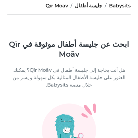
Babysits
جليسة أطفال
Qīr Moāv
ابحث عن جليسة أطفال موثوقة في Qīr
Moāv
هل أنت بحاجة إلى جليسة أطفال في Qīr Moāv؟ يمكنك
العثور على جليسة الأطفال المثالية بكل سهولة و يسر من
خلال منصة Babysits.