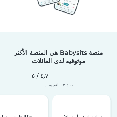
منصة Babysits هي المنصة الأكثر
موثوقية لدى العائلات
٤٫٧ / ٥
٣٬٤٠٠+ التقييمات
وسيلة سلسة و آمنة للعثور
يتميز هذا التطبيق بسهولة