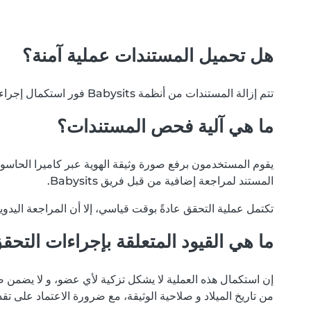
هل تحميل المستندات عملية آمنة؟
تتم إزالة المستندات من أنظمة Babysits فور استكمال إجراءات التحقق. نلتزم بخصوصية بياناتك، و لن يتم تداول مستنداتك مع أي أطراف خارجية أو مستخدمين آخرين لأي سبب.
ما هي آلية فحص المستندات؟
يقوم المستخدمون برفع صورة وثيقة الهوية عبر كاميرا الحاسوب أ
المستند لمراجعة إضافية من قبل فريق Babysits.
تكتمل عملية التحقق عادةً بوقت قياسي، إلا أن المراجعة اليدو
ما هي القيود المتعلقة بإجراءات التحق
إن استكمال هذه العملية لا يشكل تزكية لأي عضو، و لا يضمن ص
من تاريخ الميلاد و صلاحية الوثيقة، مع ضرورة الاعتماد على تق