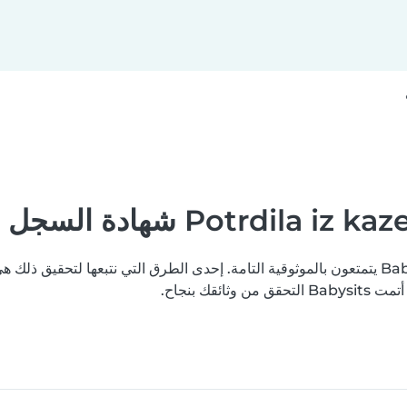
نسعى جاهدين لتعزيز ثقتكم بأن جميع مستخدمي منصة Babysits يتمتعون بالموثوقية التامة. إحدى الطرق الت