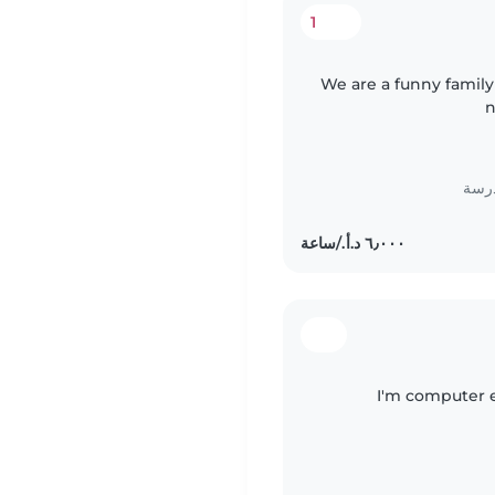
1
We are a funny family
n
درسة
I'm computer 