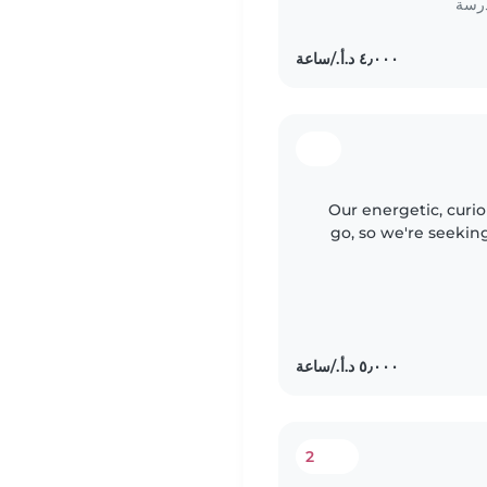
درسة
Our energetic, curio
go, so we're seekin
Nanny who can bright
2