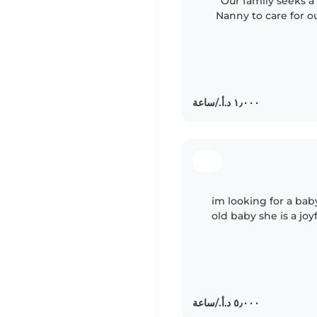
Our family seeks a
Nanny to care for ou
comfortable, home e
im looking for a ba
old baby she is a joy
her to take ca