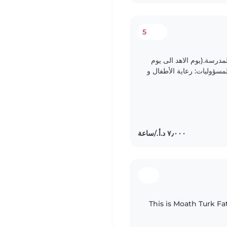
5
مدرسة.(يوم الاهد الى يوم
بعد الظهر الساعة 1430 الى 1830). المسؤوليات: رعاية الأطفال و
المدرسية..
This is Moath Turk F