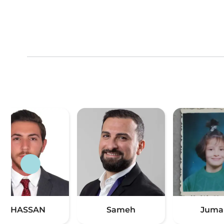
GHASSAN
Sameh
Juma