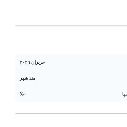
حزيران ٢٠٢٦
منذ شهر
ها
٠%