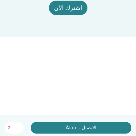
اشترك الآن
الاتصال بـ Älää
2